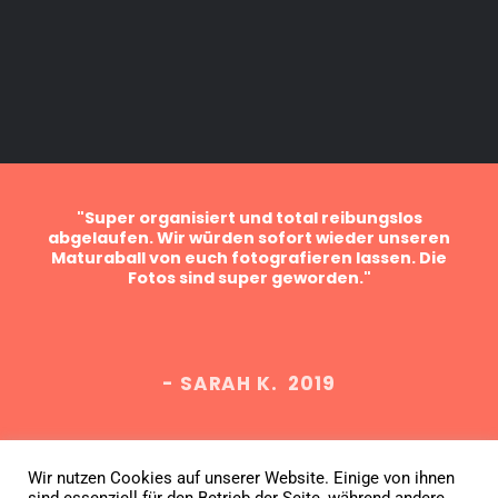
ein
"Super organisiert und total reibungslos
sind
abgelaufen. Wir würden sofort wieder unseren
Bes
er
Maturaball von euch fotografieren lassen. Die
f
Fotos sind super geworden."
Fa
- SARAH K. 2019
Wir nutzen Cookies auf unserer Website. Einige von ihnen