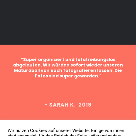
ein
"Super organisiert und total reibungslos
sind
abgelaufen. Wir würden sofort wieder unseren
Bes
er
Maturaball von euch fotografieren lassen. Die
f
Fotos sind super geworden."
Fa
- SARAH K. 2019
Wir nutzen Cookies auf unserer Website. Einige von ihnen