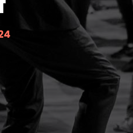
f
024