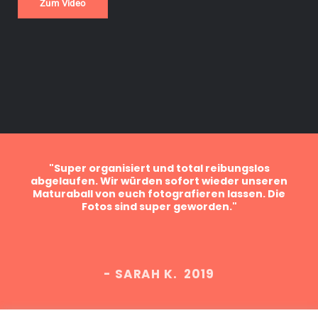
Zum Video
ein
"Super organisiert und total reibungslos
sind
abgelaufen. Wir würden sofort wieder unseren
Bes
er
Maturaball von euch fotografieren lassen. Die
f
Fotos sind super geworden."
Fa
- SARAH K. 2019