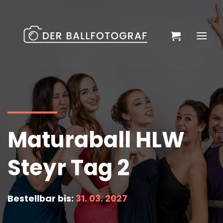
Zum
Inhalt
springen
Maturaball HLW
Steyr Tag 2
Bestellbar bis:
31. 03. 2027