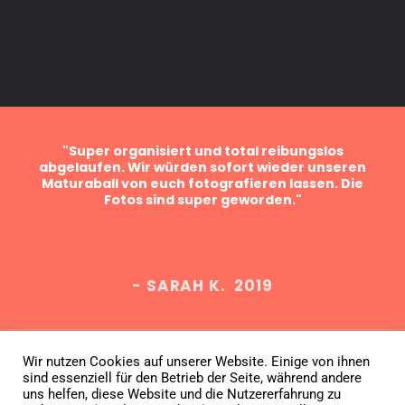
ein
"Super organisiert und total reibungslos
sind
abgelaufen. Wir würden sofort wieder unseren
Bes
er
Maturaball von euch fotografieren lassen. Die
f
Fotos sind super geworden."
Fa
- SARAH K. 2019
Wir nutzen Cookies auf unserer Website. Einige von ihnen
sind essenziell für den Betrieb der Seite, während andere
Datenschutz
AGB
Impressum
uns helfen, diese Website und die Nutzererfahrung zu