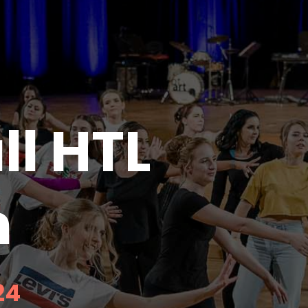
l HTL
n
24