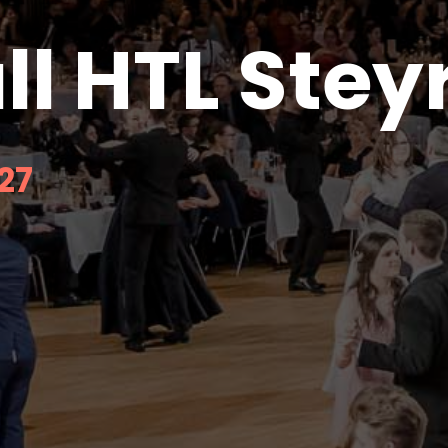
l HTL Stey
027