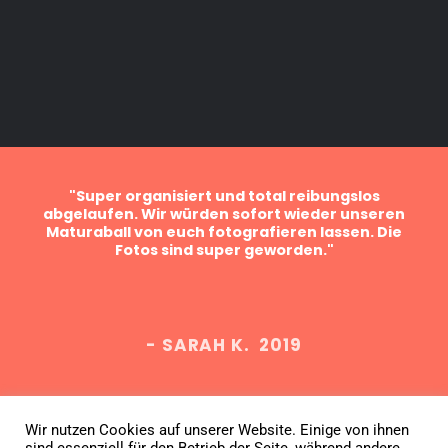
ein
"Super organisiert und total reibungslos
sind
abgelaufen. Wir würden sofort wieder unseren
Bes
er
Maturaball von euch fotografieren lassen. Die
f
Fotos sind super geworden."
Fa
- SARAH K. 2019
Wir nutzen Cookies auf unserer Website. Einige von ihnen