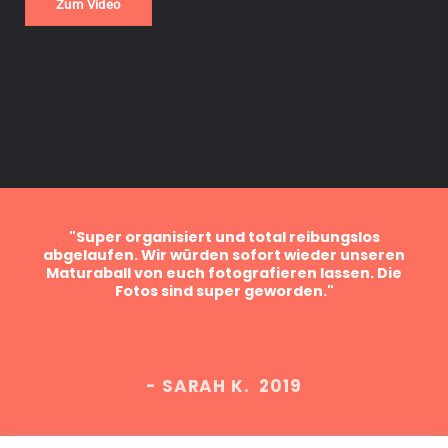
Zum Video
ein
"Super organisiert und total reibungslos
sind
abgelaufen. Wir würden sofort wieder unseren
Bes
er
Maturaball von euch fotografieren lassen. Die
f
Fotos sind super geworden."
Fa
- SARAH K. 2019