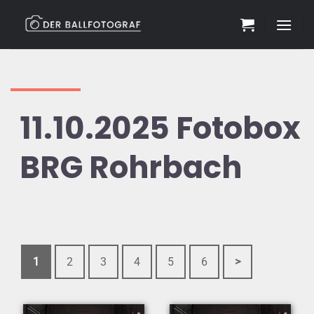
Zum
Inhalt
springen
11.10.2025 Fotobox
BRG Rohrbach
1
2
3
4
5
6
>