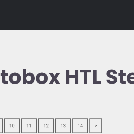
otobox HTL St
10
11
12
13
14
>