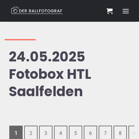
Zum
Inhalt
springen
24.05.2025
Fotobox HTL
Saalfelden
1
2
3
4
5
6
7
8
>