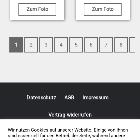
Zum Foto
Zum Foto
1
2
3
4
5
6
7
8
>
Datenschutz
AGB
Impressum
Vertrag widerrufen
Wir nutzen Cookies auf unserer Website. Einige von ihnen
© 2026 • Elephants 5
sind essenziell für den Betrieb der Seite, während andere