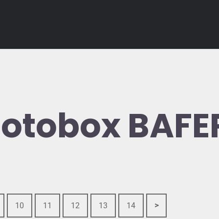
Fotobox BAFE
10
11
12
13
14
>