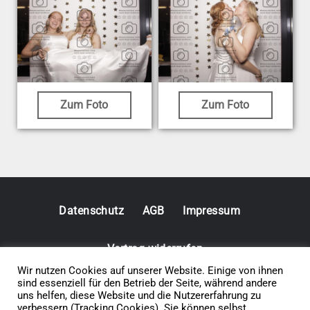
Zum Foto
Zum Foto
Datenschutz
AGB
Impressum
Vertrag widerrufen
Wir nutzen Cookies auf unserer Website. Einige von ihnen
sind essenziell für den Betrieb der Seite, während andere
© 2026 • Elephants 5
uns helfen, diese Website und die Nutzererfahrung zu
verbessern (Tracking Cookies). Sie können selbst