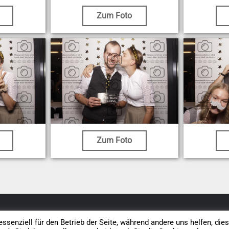
Zum Foto
Zum Foto
Datenschutz
AGB
Impressum
Vertrag widerrufen
ssenziell für den Betrieb der Seite, während andere uns helfen, die