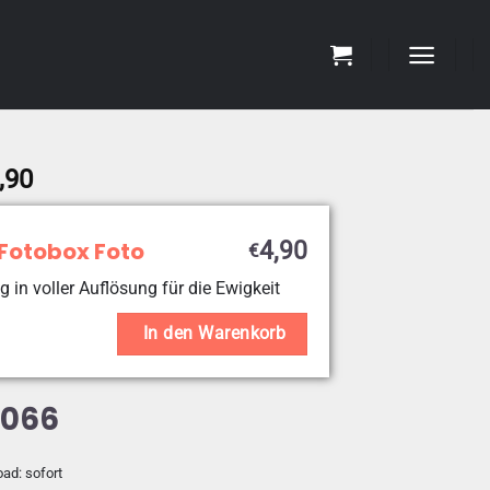
Preisspanne:
,90
€4,90
bis
 Fotobox Foto
4,90
€
€19,90
g in voller Auflösung für die Ewigkeit
In den Warenkorb
5066
oad: sofort