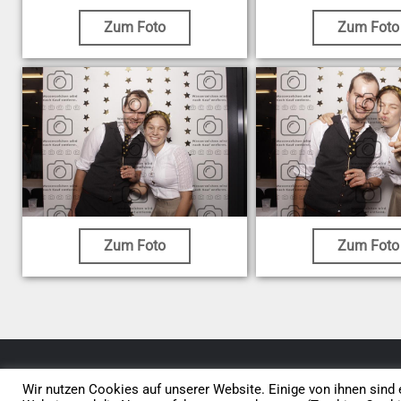
Zum Foto
Zum Foto
Zum Foto
Zum Foto
© 2026 • Elephants 5
Wir nutzen Cookies auf unserer Website. Einige von ihnen sind e