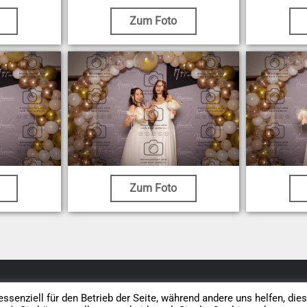
Zum Foto
Zum Foto
Datenschutz
AGB
Impressum
Vertrag widerrufen
ssenziell für den Betrieb der Seite, während andere uns helfen, die