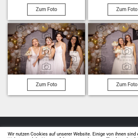
Zum Foto
Zum Foto
Zum Foto
Zum Foto
© 2026 • Elephants 5
Wir nutzen Cookies auf unserer Website. Einige von ihnen sind e