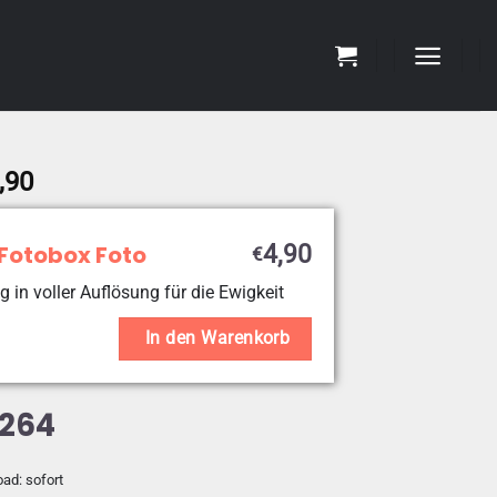
Preisspanne:
,90
€4,90
bis
 Fotobox Foto
4,90
€
€19,90
g in voller Auflösung für die Ewigkeit
In den Warenkorb
5264
oad: sofort