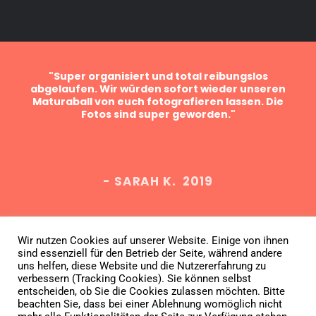
ein
"Super organisiert und total reibungslos
sind
abgelaufen. Wir würden sofort wieder unseren
Bes
er
Maturaball von euch fotografieren lassen. Die
f
Fotos sind super geworden."
Fa
- SARAH K. 2019
Wir nutzen Cookies auf unserer Website. Einige von ihnen
sind essenziell für den Betrieb der Seite, während andere
Datenschutz
AGB
Impressum
uns helfen, diese Website und die Nutzererfahrung zu
verbessern (Tracking Cookies). Sie können selbst
entscheiden, ob Sie die Cookies zulassen möchten. Bitte
Vertrag widerrufen
beachten Sie, dass bei einer Ablehnung womöglich nicht