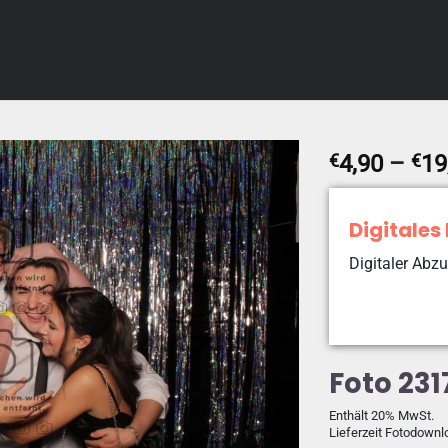
€
4,90
–
€
19
Digitales
Digitaler Abzu
Foto 231
Enthält 20% MwSt.
Lieferzeit Fotodownl