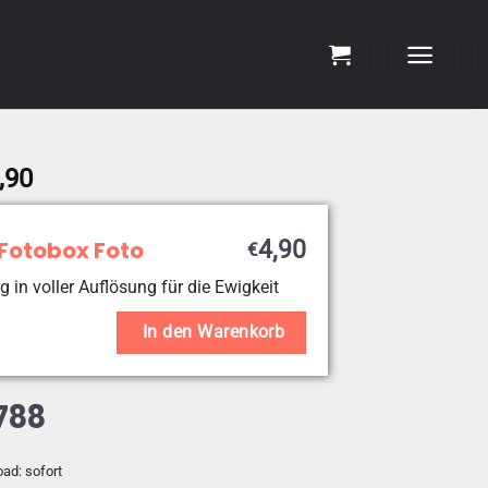
Preisspanne:
,90
€4,90
bis
 Fotobox Foto
4,90
€
€19,90
g in voller Auflösung für die Ewigkeit
In den Warenkorb
788
oad: sofort