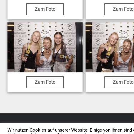
Zum Foto
Zum Foto
Zum Foto
Zum Foto
© 2026 • Elephants 5
Wir nutzen Cookies auf unserer Website. Einige von ihnen sind e