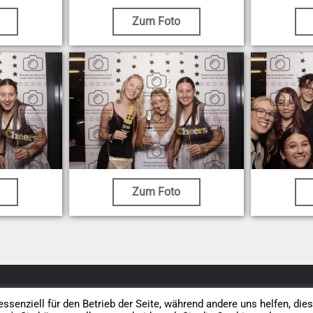
Zum Foto
Zum Foto
Datenschutz
AGB
Impressum
Vertrag widerrufen
ssenziell für den Betrieb der Seite, während andere uns helfen, die