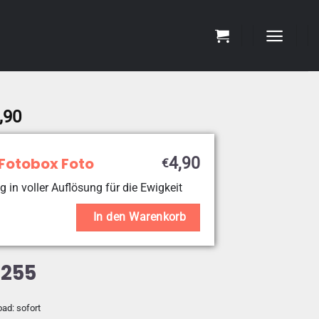
Preisspanne:
,90
€4,90
bis
 Fotobox Foto
4,90
€
€19,90
g in voller Auflösung für die Ewigkeit
In den Warenkorb
4255
oad: sofort