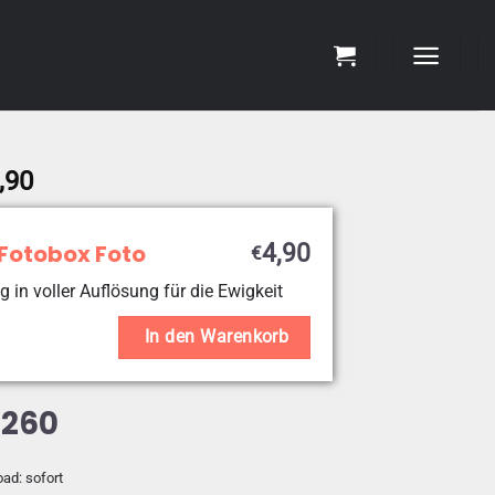
Preisspanne:
,90
€4,90
bis
 Fotobox Foto
4,90
€
€19,90
g in voller Auflösung für die Ewigkeit
In den Warenkorb
4260
oad: sofort