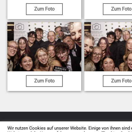
Zum Foto
Zum Foto
Zum Foto
Zum Foto
© 2026 • Elephants 5
Wir nutzen Cookies auf unserer Website. Einige von ihnen sind e