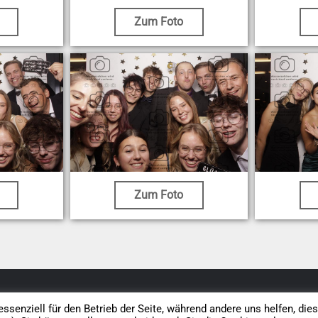
Zum Foto
Zum Foto
Datenschutz
AGB
Impressum
Vertrag widerrufen
ssenziell für den Betrieb der Seite, während andere uns helfen, die