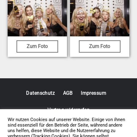
Zum Foto
Zum Foto
Datenschutz
AGB
Impressum
Vertrag widerrufen
Wir nutzen Cookies auf unserer Website. Einige von ihnen
sind essenziell für den Betrieb der Seite, während andere
© 2026 • Elephants 5
uns helfen, diese Website und die Nutzererfahrung zu
verbessern (Tracking Cookies). Sie können selbst