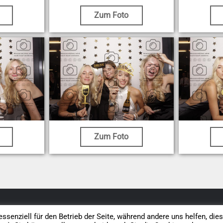
Zum Foto
Zum Foto
Datenschutz
AGB
Impressum
Vertrag widerrufen
ssenziell für den Betrieb der Seite, während andere uns helfen, die