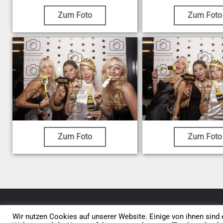
Zum Foto
Zum Foto
Zum Foto
Zum Foto
© 2026 • Elephants 5
Wir nutzen Cookies auf unserer Website. Einige von ihnen sind e