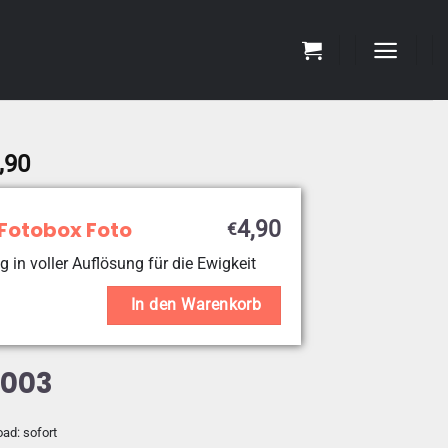
Preisspanne:
,90
€4,90
bis
 Fotobox Foto
4,90
€
€19,90
g in voller Auflösung für die Ewigkeit
In den Warenkorb
5003
oad: sofort