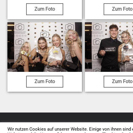
Zum Foto
Zum Foto
Zum Foto
Zum Foto
© 2026 • Elephants 5
Wir nutzen Cookies auf unserer Website. Einige von ihnen sind e