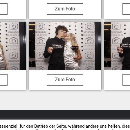
Zum Foto
Zum Foto
Datenschutz
AGB
Impressum
Vertrag widerrufen
ssenziell für den Betrieb der Seite, während andere uns helfen, die