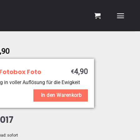
Preisspanne:
,90
€4,90
bis
 Fotobox Foto
4,90
€
€19,90
g in voller Auflösung für die Ewigkeit
In den Warenkorb
017
oad: sofort