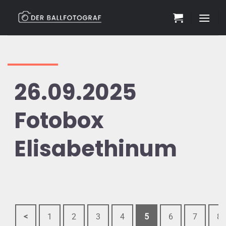
Zum
Inhalt
springen
26.09.2025
Fotobox
Elisabethinum
<
1
2
3
4
5
6
7
8