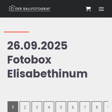
Zum
Inhalt
springen
26.09.2025
Fotobox
Elisabethinum
1
2
3
4
5
6
7
8
9