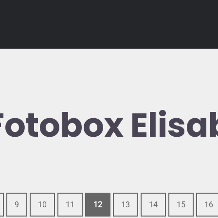
Fotobox Elis
9
10
11
12
13
14
15
16