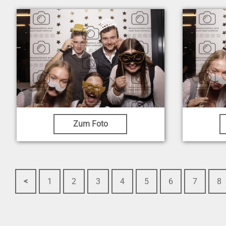
Zum Foto
<
1
2
3
4
5
6
7
8