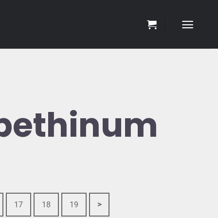
abethinum
17
18
19
>